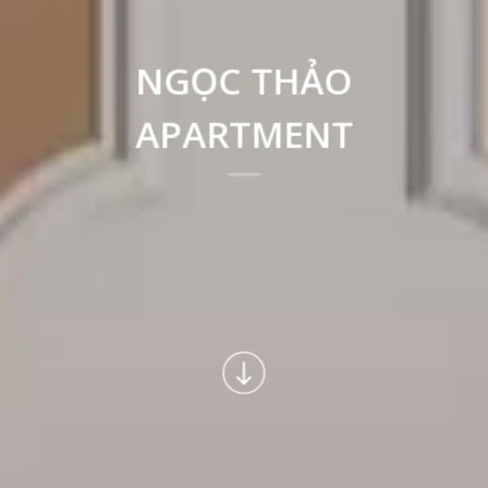
NGỌC THẢO
APARTMENT